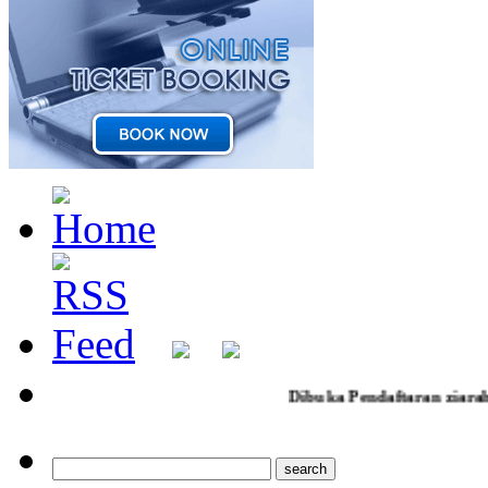
Dibuka Pendaftaran ziarah jumad legi poh sarang k